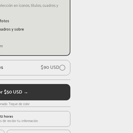
lección en íconos, títulos, cuadros y
 fotos
cuadros y sobre
os
es
$
90
USD
or $50 USD →
onado:
Toque de color
12 horas
s de recibir tu información