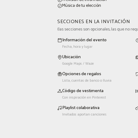
Música de tu elección
SECCIONES EN LA INVITACIÓN
(
las secciones son opcionales, las que no req
Información del evento
Fecha, hora y lugar
Ubicación
Google Maps / Waze
Opciones de regalos
Lista, cuentas de banco o lluvia
Código de vestimenta
Con inspiración en Pinterest
Playlist colaborativa
Invitados aportan canciones