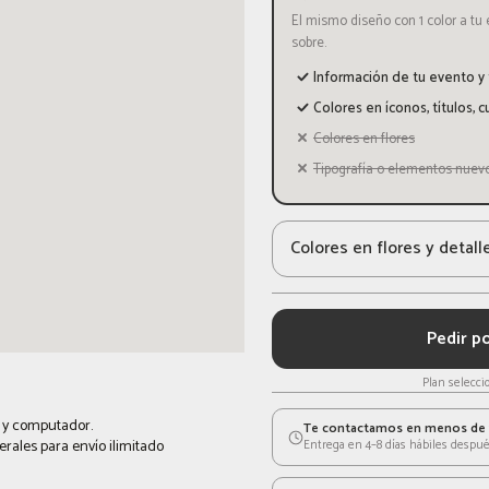
El mismo diseño con 1 color a tu e
sobre.
Información de tu evento y
Colores en íconos, títulos, 
Colores en flores
Tipografía o elementos nuev
Colores en flores y detall
Pedir p
Plan selecci
et y computador.
Te contactamos en menos de 
rales para envío ilimitado
Entrega en 4–8 días hábiles despué