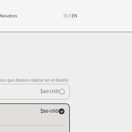
Nosotros
ES
 | 
EN
os que desees realizar en el diseño.
A TI: 
$
40
USD
$
50
USD